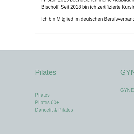
Bischoff. Seit 2018 bin ich zertifizierte Ku
Ich bin Mitglied im deutschen Berufsverba
Pilates
GY
GYNE
Pilates
Pilates 60+
Dancefit & Pilates