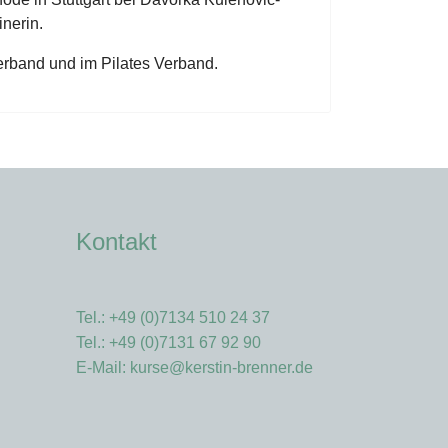
inerin.
erband und im Pilates Verband.
Kontakt
Tel.: +49 (0)7134 510 24 37
Tel.: +49 (0)7131 67 92 90
E-Mail:
kurse@kerstin-brenner.de