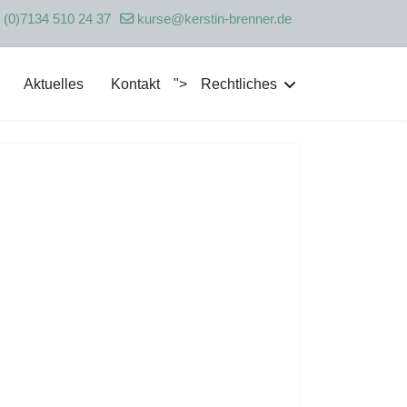
 (0)7134 510 24 37
kurse@kerstin-brenner.de
Aktuelles
Kontakt
">
Rechtliches