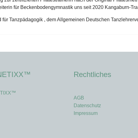
rsleiterin für Beckenbodengymnastik uns seit 2020 Kangaburn-Tra
nd für Tanzpädagogik , dem Allgemeinen Deutschen Tanzlehrerv
NETIXX™
Rechtliches
TIXX™
AGB
Datenschutz
Impressum