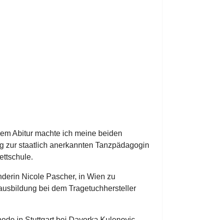
 dem Abitur machte ich meine beiden
ng zur staatlich anerkannten Tanzpädagogin
ettschule.
derin Nicole Pascher, in Wien zu
ausbildung bei dem Tragetuchhersteller
hode in Stuttgart bei Davorka Kulenovic-